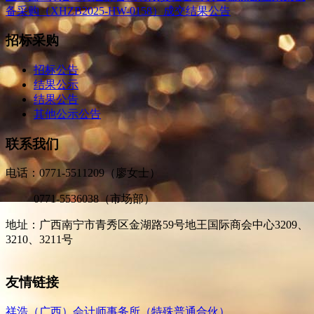
备采购（XHZB2025-HW-0158）成交结果公告
招标采购
招标公告
结果公示
结果公告
其他公示公告
联系我们
电话：0771-5511209（廖女士）
0771-5536038（市场部）
地址：广西南宁市青秀区金湖路59号地王国际商会中心3209、
3210、3211号
友情链接
祥浩（广西）会计师事务所（特殊普通合伙）