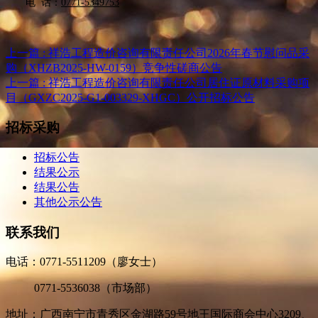
电
话：
0771-5349753
上一篇 : 祥浩工程造价咨询有限责任公司2026年春节慰问品采
购（XHZB2025-HW-0159）竞争性磋商公告
上一篇 : 祥浩工程造价咨询有限责任公司居住证原材料采购项
目（GXZC2025-G1-003329-XHGC）公开招标公告
招标采购
招标公告
结果公示
结果公告
其他公示公告
联系我们
电话：0771-5511209（廖女士）
0771-5536038（市场部）
地址：广西南宁市青秀区金湖路59号地王国际商会中心3209、