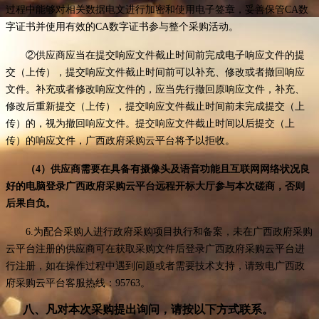
过程中能够对相关数据电文进行加密和使用电子签章，妥善保管CA数
字证书并使用有效的CA数字证书参与整个采购活动。
②
供应商应当在提交响应文件截止时间前完成电子响应文件的提
交（上传），提交响应文件截止时间前可以补充、修改或者撤回响应
文件。补充或者修改响应文件的，应当先行撤回原响应文件，补充、
修改后重新提交（上传），提交响应文件截止时间前未完成提交（上
传）的，视为撤回响应文件。提交响应文件截止时间以后提交（上
传）的响应文件，
广西政府采购云平台
将予以拒收。
（
4）供应商需要在具备有摄像头及语音功能且互联网网络状况良
好的电脑登录
广西政府采购云平台
远程开标大厅参与本次磋商，否则
后果自负。
6.为配合采购人进行政府采购项目执行和备案，未在
广西政府采购
云平台
注册的供应商可在获取采购文件后登录
广西政府采购云平台
进
行注册，如在操作过程中遇到问题或者需要技术支持，请致电
广西政
府采购云平台
客服热线：
95763。
八、凡对本次采购提出询问，请按以下方式联系。