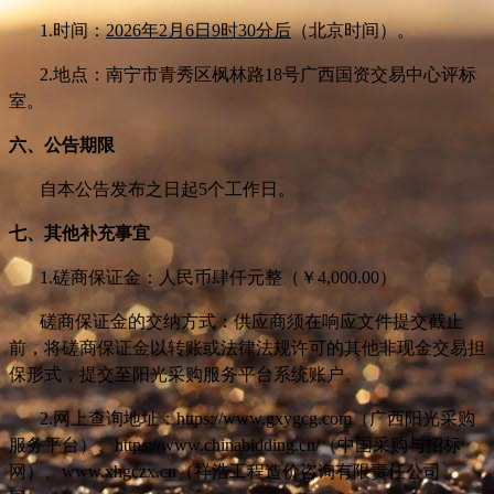
1.
时间：
2026年2月6日9时30分后
（北京时间）。
2.
地点：南宁市青秀区枫林路18号广西国资交易中心评标
室。
六、公告期限
自本公告发布之日起5个工作日。
七、其他补充事宜
1.
磋商保证金：人民币肆仟元整（￥4,000.00）
磋商保证金的交纳方式：供应商须在响应文件提交截止
前，将磋商保证金以转账或法律法规许可的其他非现金交易担
保形式，提交至阳光采购服务平台系统账户。
2.
网上查询地址：https://www.gxygcg.com（广西阳光采购
服务平台）、https://www.chinabidding.cn/（中国采购与招标
网）、www.xhgczx.cn（祥浩工程造价咨询有限责任公司