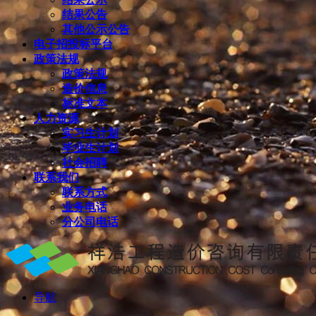
结果公告
其他公示公告
电子招投标平台
政策法规
政策法规
造价信息
标准文本
人力资源
实习生计划
毕业生计划
社会招聘
联系我们
联系方式
业务电话
分公司电话
导航