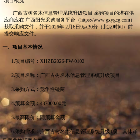
项目概况
广西古树名木信息管理系统升级项目
采购项目的潜在供
应商应在
广西阳光采购服务平台（https://www.gxygcg.com）
获取采购文件，并于
2026年 2月6日9点30分
（北京时间）前
提交响应文件。
一、项目基本情况
1.
项目编号：XHZB2026-FW-0102
2.
项目名称：广西古树名木信息管理系统升级项目
3.
采购方式：竞争性磋商
4.
预算金额：437000.00元
5.
最高限价：同预算金额
6.
采购需求：广西古树名木信息管理系统升级1项，具体详