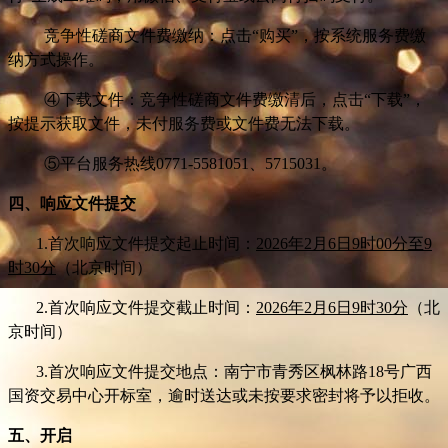
竞争性磋商文件费缴纳：点击“购买”，按系统服务费缴
纳方式操作。
④下载文件：竞争性磋商文件费缴清后，点击“下载”，
按提示获取文件，未付服务费或文件费无法下载。
⑤平台服务热线0771-5581051、5715031。
四、响应文件提交
1.
首次响应文件提交起止时间：
2026年2月6日9时00分至9
时30分
（北京时间）
2.
首次响应文件提交截止时间：
2026年2月6日9时30分
（北
京时间）
3.
首次响应文件提交地点：南宁市青秀区枫林路18号广西
国资交易中心开标室，逾时送达或未按要求密封将予以拒收。
五、开启