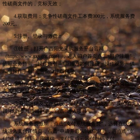
性磋商文件
的，竞标无效；
4.
获取费用：竞争性磋商文件工本费300元，系统服务费
200元。
5.
注册、登录与缴费：
①注册：打开广西阳光采购服务平台官网
（https://www.gxygcg.com），进入门户首页点击“用户注册”，
依照业务指南→操作指引→“新用户如何注册－操作视频、供
应商操作手册”完善企业注册信息。
②登录：访问https://www.gxygcg.com/，在门户首页点
击“供应商登录”按钮，输入账号密码登录。
③费用缴纳及文件获取：登录后，在系统左侧“我的项
目”找到参与项目列表，点击“进入项目”。
系统服务费缴纳：点击“支付系统服务费”，选择在线缴
纳进入支付详情页，点击“申请开票”确认信息后，再点击“支
付”生成二维码，用微信、支付宝或云闪付扫码支付。