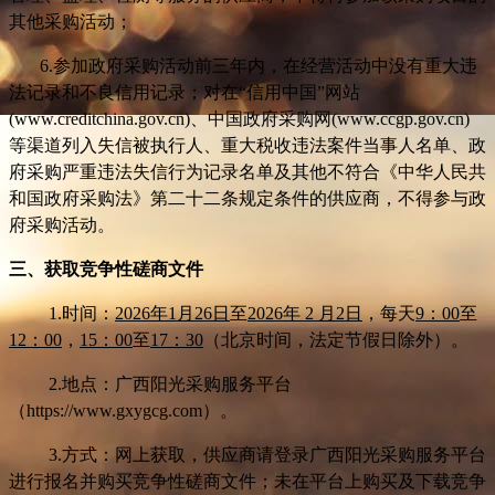
其他采购活动；
6.
参加政府采购活动前三年内，在经营活动中没有重大违
法记录和不良信用记录；对在“信用中国”网站
(www.creditchina.gov.cn)、中国政府采购网(www.ccgp.gov.cn)
等渠道列入失信被执行人、重大税收违法案件当事人名单、政
府采购严重违法失信行为记录名单及其他不符合《中华人民共
和国政府采购法》第二十二条规定条件的供应商，不得参与政
府采购活动。
三、获取竞争性磋商文件
1.
时间：
2026
年1月26日
至
2026年 2 月2日
，每天
9：00
至
12：00
，
15：00
至
17：30
（北京时间，法定节假日除外）。
2.
地点
：广西阳光采购服务平台
（https://www.gxygcg.com）
。
3.
方式：网上获取，供应商请登录广西阳光采购服务平台
进行报名并购买
竞争性磋商文件
；未在平台上购买及下载
竞争