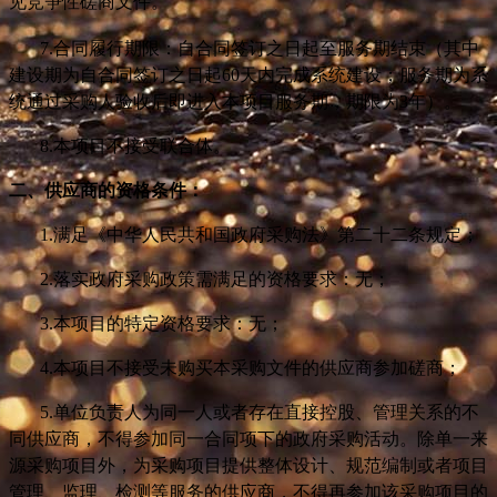
见竞争性磋商文件。
7.
合同履行期限：自合同签订之日起至服务期结束（其中
建设期为自合同签订之日起60天内完成系统建设；服务期为系
统通过采购人验收后即进入本项目服务期，期限为3年）。
8.
本项目不接受联合体。
二、供应商的资格条件：
1.
满足《中华人民共和国政府采购法》第二十二条规定；
2.
落实政府采购政策需满足的资格要求：无；
3.
本项目的特定资格要求：无；
4.
本项目不接受未购买本采购文件的供应商参加磋商；
5.
单位负责人为同一人或者存在直接控股、管理关系的不
同供应商，不得参加同一合同项下的政府采购活动。除单一来
源采购项目外，为采购项目提供整体设计、规范编制或者项目
管理、监理、检测等服务的供应商，不得再参加该采购项目的