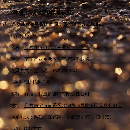
网）。
3.
本项目为分散采购限额下项目
。
八、凡对本次采购提出询问，请按以下方式联系。
1.
采购人信息
名称：
广西壮族自治区林业科学研究院
地址：
南宁市西乡塘区安宁街道邕武路
联系方式：
王鸿彬，15277089041
2.
采购代理机构信息
名称：
祥浩工程造价咨询有限责任公司
地址：
广西南宁市青秀区金湖路59号地王国际商会32层
联系方式：
温萌、陈铭霞、黄媛媛；0771-5349753
3.
项目联系方式