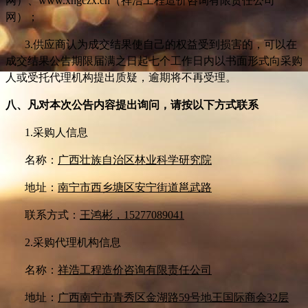
网）、www.xhgczx.cn（祥浩工程造价咨询有限责任公司
网）；
3.
供应商认为成交结果使自己的权益受到损害的，可以在
成交结果公告期限届满之日起七个工作日内以书面形式向采购
人或受托代理机构提出质疑，逾期将不再受理。
八、凡对本次公告内容提出询问，请按以下方式联系
1.
采购人信息
名称：
广西壮族自治区林业科学研究院
地址：
南宁市西乡塘区安宁街道邕武路
联系方式：
王鸿彬，15277089041
2.
采购代理机构信息
名称：
祥浩工程造价咨询有限责任公司
地址：
广西南宁市青秀区金湖路59号地王国际商会32层