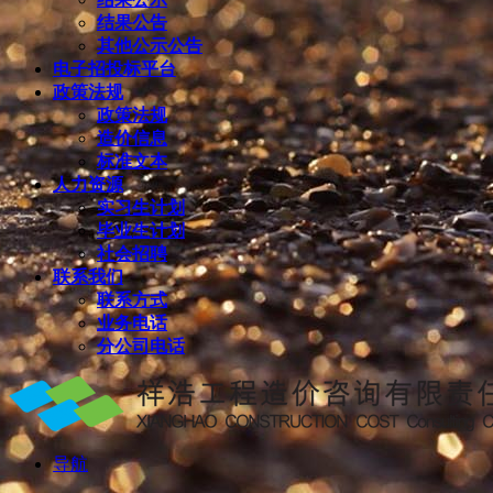
结果公告
其他公示公告
电子招投标平台
政策法规
政策法规
造价信息
标准文本
人力资源
实习生计划
毕业生计划
社会招聘
联系我们
联系方式
业务电话
分公司电话
导航