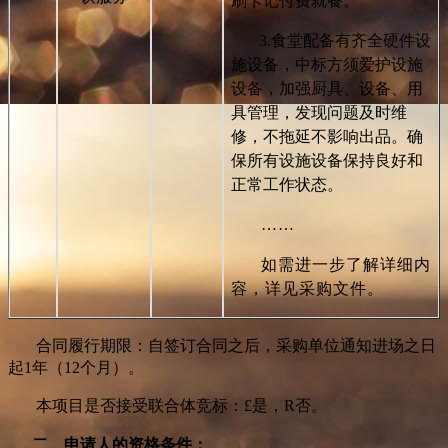
刷卡记付费就餐。
3.
食堂配备有齐全硬件设
施设备，中标方须爱护设施
设备，加强厨具、设备、用
具管理，发现问题及时维
修，不拖延不影响出品。确
保所有设施设备保持良好和
正常工作状态。
……
如需进一步了解详细
内
容，详见采购文件
。
合同履行期限：自签订合同之后，采购单位通知进场之日
起1年（12个月）。
本项目是否接受联合体竞标：
£
是，
R
否。
二、申请人的资格条件：