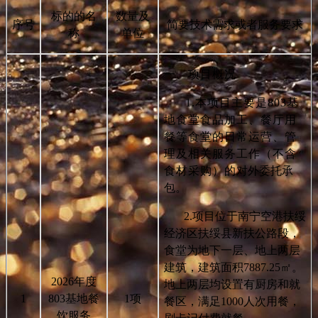
标的的名
数量及
序号
简要技术需求或者服务要求
称
单位
一、项目概况
1.
本项目主要是803基
地食堂食品加工、餐厅用
餐等食堂的日常运营、管
理及相关服务工作（不含
食材采购）的
对外委托承
包。
2.
项目位于南宁空港扶绥
经济区扶绥县新扶公路段，
食堂为地下一层、地上两层
建筑，建筑面积7887.25㎡。
2026
年度
地上两层均设置有厨房和就
1
803基地餐
1
项
餐区，满足1000人次用餐，
饮服务