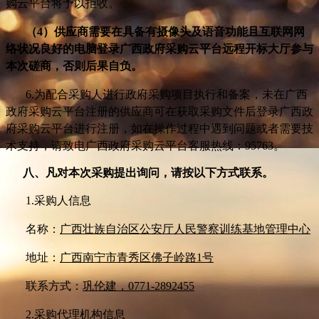
购云平台将予以拒收。
（4）供应商需要在具备有摄像头及语音功能且互联网网
络状况良好的电脑登录广西政府采购云平台远程开标大厅参与
本次磋商，否则后果自负。
6.
为配合采购人进行政府采购项目执行和备案，未在广西
政府采购云平台注册的供应商可在获取采购文件后登录广西政
府采购云平台进行注册，如在操作过程中遇到问题或者需要技
术支持，请致电广西政府采购云平台客服热线：95763。
八、凡对本次采购提出询问，请按以下方式联系。
1.
采购人信息
名称：
广西壮族自治区公安厅人民警察训练基地管理中心
地址：
广西南宁市青秀区佛子岭路1号
联系方式：
巩伦建，0771-2892455
2.
采购代理机构信息