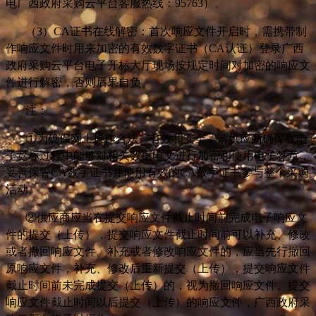
电广西政府采购云平台客服热线：95763）。
（3）CA证书在线解密：首次响应文件开启时，需携带制
作响应文件时用来加密的有效数字证书（CA认证）登录广西
政府采购云平台电子开标大厅现场按规定时间对加密的响应文
件进行解密，否则后果自负。
注：
①为确保网上操作合法、有效和安全，请供应商确保在电
子竞标过程中能够对相关数据电文进行加密和使用电子签章，
妥善保管CA数字证书并使用有效的CA数字证书参与整个采购
活动。
②
供应商应当在提交响应文件截止时间前完成电子响应文
件的提交（上传），提交响应文件截止时间前可以补充、修改
或者撤回响应文件。补充或者修改响应文件的，应当先行撤回
原响应文件，补充、修改后重新提交（上传），提交响应文件
截止时间前未完成提交（上传）的，视为撤回响应文件。提交
响应文件截止时间以后提交（上传）的响应文件，广西政府采