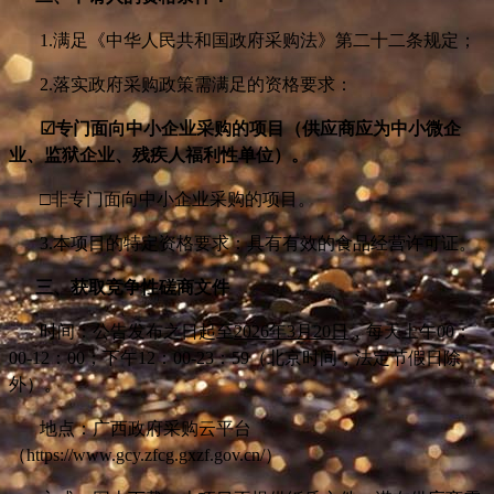
1.
满足《中华人民共和国政府采购法》第二十二条规定；
2.
落实政府采购政策需满足的资格要求：
☑
专门面向中小企业采购的项目（供应商应为中小微企
业、监狱企业、残疾人福利性单位）。
□非专门面向中小企业采购的项目。
3.
本项目的特定资格要求：具有有效的食品经营许可证。
三、获取竞争性磋商文件
时间：
公告发布之日起
至
2026
年3月20日
，
每天上午00：
00-12：00；下午1
2
：
00
-23
：
59
（北京时间，法定节假日除
外）。
地点：广西政府采购云平台
（https://www.gcy.zfcg.gxzf.gov.cn/）