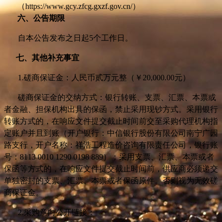
（https://www.gcy.zfcg.gxzf.gov.cn/）
六、公告期限
自本公告发布之日起5个工作日。
七、其他补充事宜
1.
磋商保证金：人民币贰万元整（￥20,000.00元）
磋商保证金的交纳方式：银行转账、支票、汇票、本票或
者金融、担保机构出具的保函，禁止采用现钞方式。采用银行
转账方式的，在响应文件提交截止时间前交至采购代理机构指
定账户并且到账（开户银行：中信银行股份有限公司南宁广园
路支行，开户名称：祥浩工程造价咨询有限责任公司，银行账
号：8113 0010 1290 0198 889）；采用支票、汇票、本票或者
保函等方式的，在响应文件提交截止时间前，供应商必须递交
单独密封的支票、汇票、本票或者保函原件。否则视为无效磋
商保证金。
2.
采购意向公开链接：