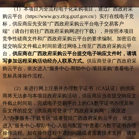
（1）本项目为全流程电子化采购项目，通过广西政府采
购云平台（
https://www.gcy.zfcg.gxzf.gov.cn/
）实行在线电子竞
标，供应商应先安装“广西政府采购云平台电子交易客户
端”（请自行前往广西政府采购网进行下载），并按照本项目
竞争性磋商文件和广西政府采购云平台的要求编制、加密后在
提交响应文件截止时间前通过网络上传至广西政府采购云平
台，
供应商在广西政府采购云平台提交电子响应文件时，请填
写参加远程采购活动经办人联系方式。
供应商登录广西政府采
购云平台，依次进入“服务中心-帮助中心-项目采购”查看电子
竞标具体操作流程。
（2）未进行网上注册并办理数字证书（CA认证）的供应
商将无法参与本项目政府采购活动，供应商应当在提交响应文
件截止时间前，完成电子交易平台上的CA数字证书办理及响
应文件的提交（供应商可登录“广西政府采购网”，依次进
入“办事服务-下载专区”或者登陆
广西政府采购云平台，
依次
进入“服务中心-帮助中心-入驻与配置”中查看CA数字证书办理
操作流程。如在操作过程中遇到问题或者需要技术支持，请致