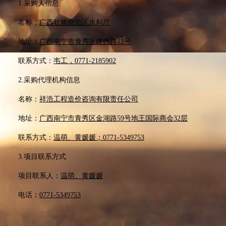
1.采购人信息
名称：
广西壮族自治区水利厅
地址：
广西南宁市青秀区建政路
12号
联系方式：
韦工，
0771-2185902
2.采购代理机构信息
名称：
祥浩工程造价咨询有限责任公司
地址：
广西南宁市青秀区金湖路
59号地王国际商会32层
联系方式：
温萌、黄媛媛；
0771-5349753
3.项目联系方式
项目联系人：
温萌、黄媛媛
电话：
0771-5349753