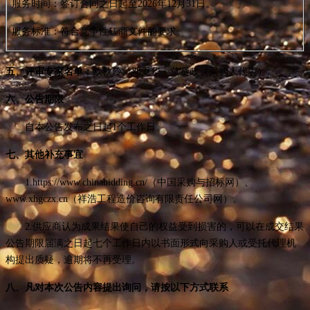
服务时间：签订合同之日起至
2026年12月31日。
服务标准：符合竞争性磋商文件的要求。
五、评审专家名单：
欧秋玲、邓卫华、黄贤政（采购人代表）。
六、公告期限
自本公告发布之日起
1个工作日。
七、其他补充事宜
1.https://www.chinabidding.cn/（中国采购与招标网）、
www.xhgczx.cn（祥浩工程造价咨询有限责任公司网）。
2.供应商认为成果结果使自己的权益受到损害的，可以在成交结果
公告期限届满之日起七个工作日内以书面形式向采购人或受托代理机
构提出质疑，逾期将不再受理。
八、凡对本次公告内容提出询问，请按以下方式联系