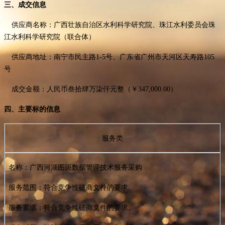
三、成交信息
供应商名称：
广西壮族自治区水利科学研究院
、珠江水利委员会珠
江水利科学研究院（联合体）
供应商地址：南宁市民主路
1-5号、广东省广州市天河区天寿路105
号
成交金额：
人民币叁拾肆万柒仟元整（￥
347,000.00）
四、主要标的信息
服务类
名称：
广西河湖图斑数据管理技术服务采购
服务范围：符合竞争性磋商文件的要求。
服务要求：符合竞争性磋商文件的要求。