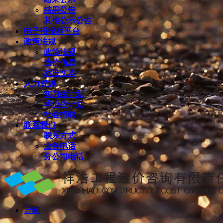
结果公告
其他公示公告
电子招投标平台
政策法规
政策法规
造价信息
标准文本
人力资源
实习生计划
毕业生计划
社会招聘
联系我们
联系方式
业务电话
分公司电话
导航