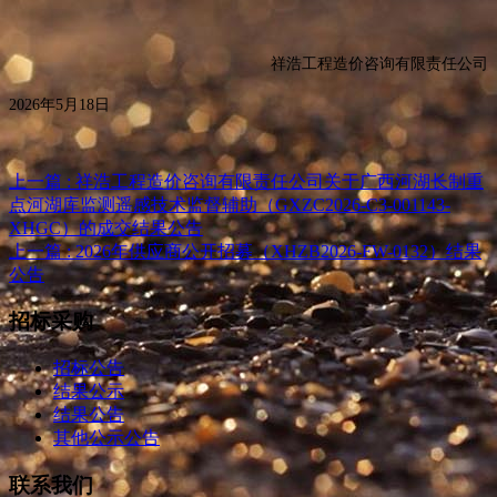
祥浩工程造价咨询有限责任公司
2026年
5
月
18
日
上一篇 : 祥浩工程造价咨询有限责任公司关于广西河湖长制重
点河湖库监测遥感技术监督辅助（GXZC2026-C3-001143-
XHGC）的成交结果公告
上一篇 : 2026年供应商公开招募（XHZB2026-FW-0132）结果
公告
招标采购
招标公告
结果公示
结果公告
其他公示公告
联系我们