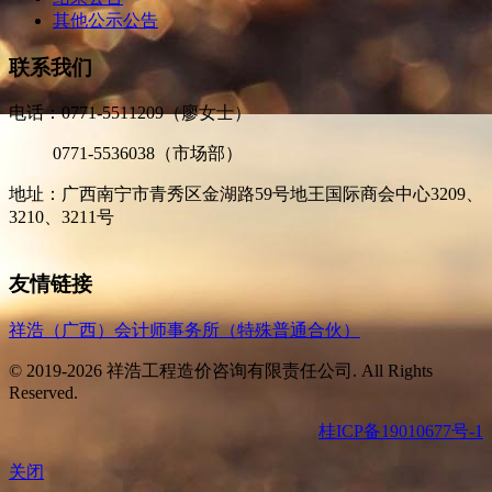
其他公示公告
联系我们
电话：0771-5511209（廖女士）
0771-5536038（市场部）
地址：广西南宁市青秀区金湖路59号地王国际商会中心3209、
3210、3211号
友情链接
祥浩（广西）会计师事务所（特殊普通合伙）
© 2019-2026 祥浩工程造价咨询有限责任公司. All Rights
Reserved.
桂ICP备19010677号-1
关闭