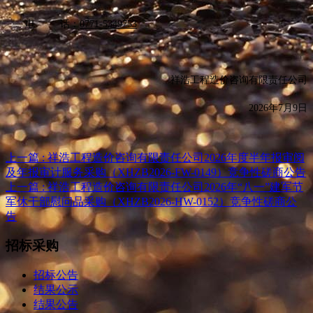
电
话：
0771-5349753
祥浩工程造价咨询有限责任公司
202
6
年
7
月
9
日
上一篇 : 祥浩工程造价咨询有限责任公司2026年度半年报审阅
及年报审计服务采购（XHZB2026-FW-0149）竞争性磋商公告
上一篇 : 祥浩工程造价咨询有限责任公司2026年“八一”建军节
军休干部慰问品采购（XHZB2026-HW-0152）竞争性磋商公
告
招标采购
招标公告
结果公示
结果公告