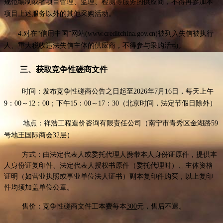
规范编制或者项目管理、监理、检测等服务的供应商，不得再参加本
项目上述服务以外的其他采购活动。
4.对在“信用中国”网站(www.creditchina.gov.cn)被列入失信被执行
人、
重大税收违法失信主体
的供应商，不得参与采购活动。
三、获取竞争性磋商文件
时间：
发布竞争性磋商公告之日起
至
202
6
年
7
月
16
日，每天上午
9：00～12：00；下午15：00～17：30（北京时间，法定节假日除外）
地点：祥浩工程造价咨询有限责任公司（南宁市青秀区金湖路
59
号地王国际商会32层）
方式：
由法定代表人或委托代理人携带本人身份证原件，提供本
人身份证复印件、法定代表人授权书原件（委托代理时）、主体资格
证明（如营业执照或事业单位法人证书）副本复印件购买，以上复印
件均须加盖单位公章。
售价：竞争性磋商文件工本费每本
300
元，售后不退。