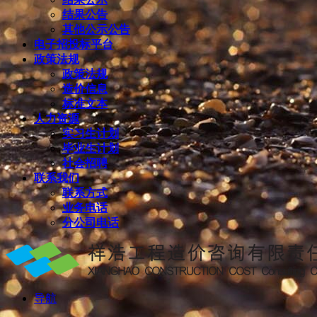
结果公告
其他公示公告
电子招投标平台
政策法规
政策法规
造价信息
标准文本
人力资源
实习生计划
毕业生计划
社会招聘
联系我们
联系方式
业务电话
分公司电话
导航