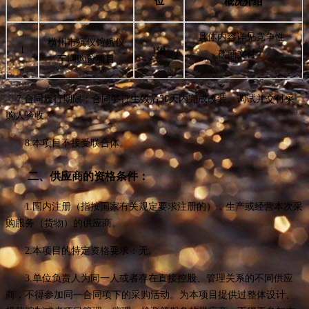
位
概况介绍
具体内容详见竞争性
横州市殡仪馆殡仪
1
1辆
磋商文件
车辆购置项目
7.合同履行期限：
合同签订生效后
30天内完成改装、调试并交付采
购人验收
。
8.本项目不接受联合体。
二、供应商的资格条件：
1.国内注册（指按国家有关规定要求注册的），生产或经营本次采
购服务（货物）的供应商。
2.本项目的特定资格要求：
无
。
3.单位负责人为同一人或者存在直接控股、管理关系的不同供应
商，不得参加同一合同项下的采购活动。为本项目提供过整体设计、