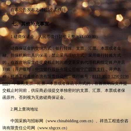
自本公告发布之日起
5
个工作日。
七、其他补充事宜
1.磋商保证金：
人民币壹仟陆佰元整（
¥1,600.00）
磋商保证金的交纳方式：银行转账、支票、汇票、本票或者金
融、担保机构出具的保函，禁止采用现钞方式。采用银行转账方式
的，在首次响应文件提交截止时间前交至采购代理机构指定账户并且
到账（开户银行：
中信银行股份有限公司南宁广园路支行
，开户名
称：
祥浩工程造价咨询有限责任公司
，银行账号：
8113 0010 1290 0198
889
）；采用支票、汇票、本票或者保函等方式的，在首次响应文件提
交截止时间前，供应商必须提交单独密封的支票、汇票、本票或者保
函原件。否则视为无效磋商保证金。
2.网上查询地址
中国采购与招标网（
www.chinabidding.com.cn）、
祥浩工程造价咨
询有限责任公司网（
www.xhgczx.cn）