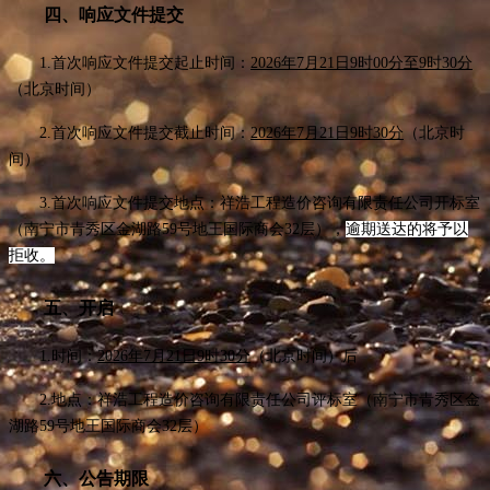
四、响应文件提交
1.
首次响应文件提交起止时间：
202
6
年
7月21日9
时
0
0分
至
9时30分
（北京时间）
2.
首次响应文件提交截止时间：
202
6
年
7月21日9
时
30分
（北京时
间）
3.首次响应文件提交地点：
祥浩工程造价咨询有限责任公司开标
室
（南宁市青秀区金湖路
59号地王国际商会32层）
，
逾期送达的将予以
拒收。
五、开启
1.时间：
202
6
年
7月21日9
时
30分
（北京时间）
后
2.地点：
祥浩工程造价咨询有限责任公司评标室（南宁市青秀区金
湖路
59号地王国际商会32层）
六、公告期限